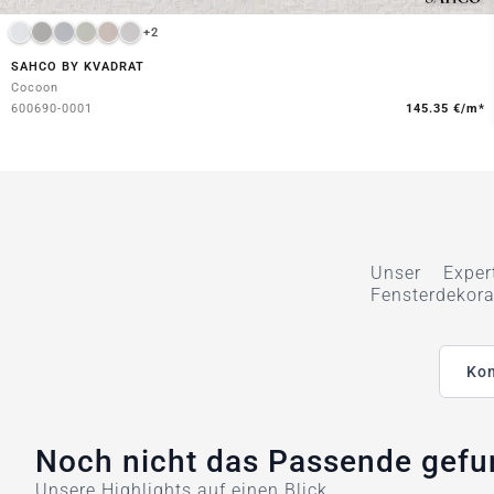
+2
SAHCO BY KVADRAT
Cocoon
600690-0001
145.35 €/m*
Unser Exper
Fensterdekora
Kon
Noch nicht das Passende gef
Unsere Highlights auf einen Blick