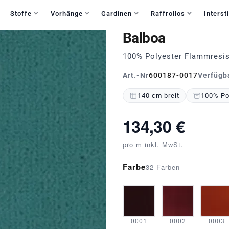
Haben Sie Fragen?
+49 30 235 903 858
Mo-Fr 9:30-15:30
Stoffe
Vorhänge
Gardinen
Raffrollos
Intersti
Balboa
100% Polyester Flammresis
Art.-Nr
600187-0017
Verfügb
140 cm breit
100% Po
134,30 €
pro m inkl. MwSt.
Farbe
32 Farben
0001
0002
0003