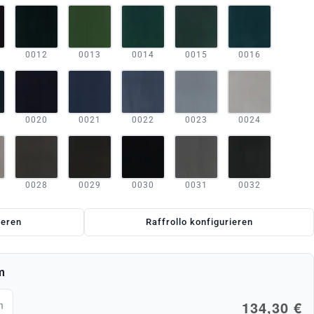
0012
0013
0014
0015
0016
0020
0021
0022
0023
0024
0028
0029
0030
0031
0032
ieren
Raffrollo konfigurieren
m
134,30 €
m