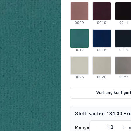
0009
0010
0011
0017
0018
0019
0025
0026
0027
Vorhang konfigur
Stoff kaufen
134,30 €
/
-
+
Menge