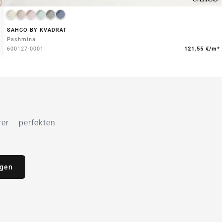
SAHCO BY KVADRAT
Pashmina
600127-0001
121.55 €/m*
r perfekten
agen