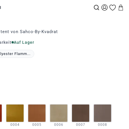
l
tent von Sahco-By-Kvadrat
arkeit
Auf Lager
lyester Flamm...
0004
0005
0006
0007
0008