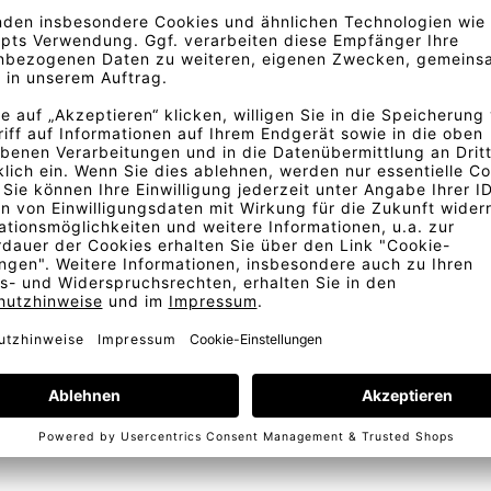
fer des Pazifiks entlang. Der
 unifarbenen Samt Balboa. Der
ch einen hohen Flor und die
passt er zu jeder Form von
t Facetten von Grün und Blau
nem Hauch von Mystik.
eachten Sie bitte, dass die
uster zukommen.
Bestellung
Kostenlose Lieferung
Telefonische Beratung
In D