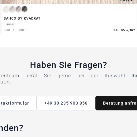
SAHCO BY KVADRAT
Linear
600175-0001
136.85 €/m*
Haben Sie Fragen?
tenteam berät Sie gerne bei der Auswahl Ihre
tion.
taktformular
+49 30 235 903 858
Beratung anfr
unden?