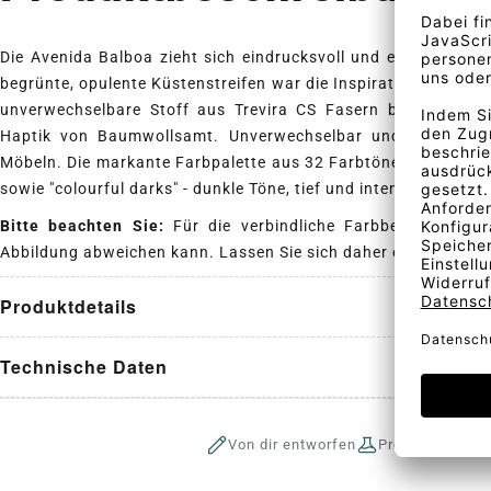
Die Avenida Balboa zieht sich eindrucksvoll und elegant am U
begrünte, opulente Küstenstreifen war die Inspiration für den
unverwechselbare Stoff aus Trevira CS Fasern besticht dur
Haptik von Baumwollsamt. Unverwechselbar und natürlich 
Möbeln. Die markante Farbpalette aus 32 Farbtönen glänzt mi
sowie "colourful darks" - dunkle Töne, tief und intensiv mit ei
Bitte beachten Sie:
Für die verbindliche Farbbestimmung b
Abbildung abweichen kann. Lassen Sie sich daher ein Stoffm
Produktdetails
Technische Daten
Von dir entworfen
Produktion auf 