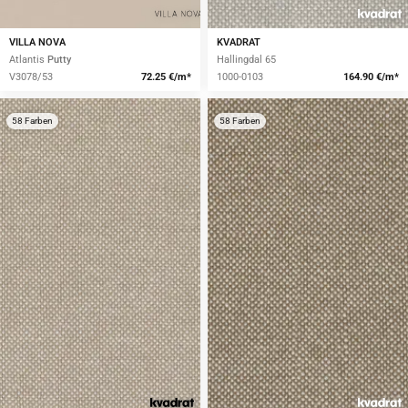
VILLA NOVA
KVADRAT
Atlantis
Putty
Hallingdal 65
V3078/53
72.25 €/m*
1000-0103
164.90 €/m*
58 Farben
58 Farben