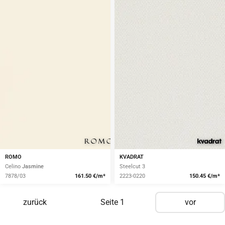
ROMO
KVADRAT
Celino
Jasmine
Steelcut 3
7878/03
161.50 €/m*
2223-0220
150.45 €/m*
zurück
Seite
1
vor