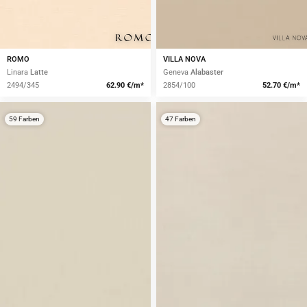
ROMO
VILLA NOVA
Linara
Latte
Geneva
Alabaster
2494/345
62.90 €/m*
2854/100
52.70 €/m*
59 Farben
47 Farben