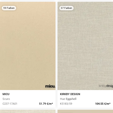
59 Farben
37 Farben
MICU
KIRKBY DESIGN
Scuro
Hue
Eggshell
C237-17A01
51.79 €/m*
K5183/59
104.55 €/m*