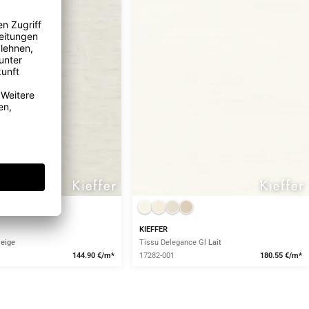
KIEFFER
eige
Tissu Delegance Gl
Lait
144.90 €/m*
17282-001
180.55 €/m*