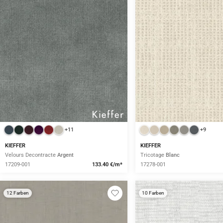
+11
+9
KIEFFER
KIEFFER
Velours Decontracte
Argent
Tricotage
Blanc
17209-001
133.40 €/m*
17278-001
12 Farben
10 Farben