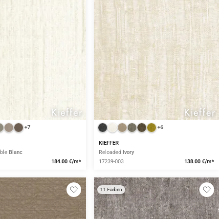
+7
+6
KIEFFER
ble
Blanc
Reloaded
Ivory
184.00 €/m*
17239-003
138.00 €/m*
11 Farben