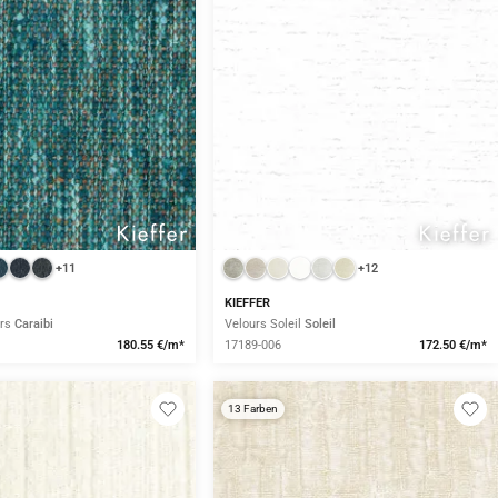
+11
+12
KIEFFER
urs
Caraibi
Velours Soleil
Soleil
180.55 €/m*
17189-006
172.50 €/m*
13 Farben