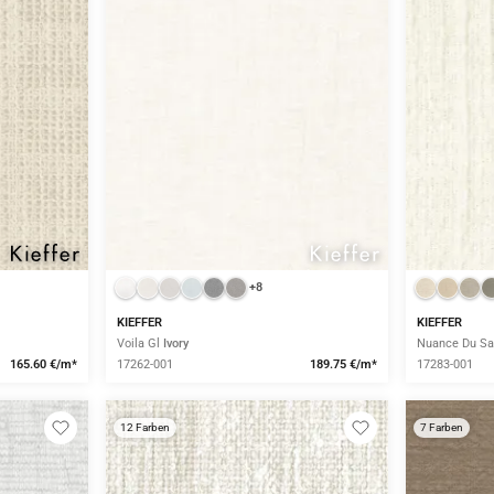
+8
KIEFFER
KIEFFER
Voila Gl
Ivory
Nuance Du Sa
165.60 €/m*
17262-001
189.75 €/m*
17283-001
12 Farben
7 Farben