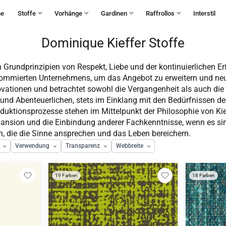
Haben Sie Fragen?
+49 30 235 903 858
Mo-Fr 9:30-15:30
he
Stoffe
Vorhänge
Gardinen
Raffrollos
Interstil
Dominique Kieffer Stoffe
n Grundprinzipien von Respekt, Liebe und der kontinuierlichen Erf
nommierten Unternehmens, um das Angebot zu erweitern und neue
vationen und betrachtet sowohl die Vergangenheit als auch die G
nd Abenteuerlichen, stets im Einklang mit den Bedürfnissen de
roduktionsprozesse stehen im Mittelpunkt der Philosophie von Kie
Expansion und die Einbindung anderer Fachkenntnisse, wenn es sin
n, die die Sinne ansprechen und das Leben bereichern.
Verwendung
Transparenz
Webbreite
19 Farben
18 Farben