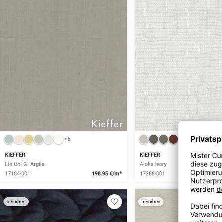
+5
+3
KIEFFER
KIEFFER
Lin Uni Gl
Argile
Aloha
Ivory
17184-001
198.95 €/m*
17268-001
6 Farben
5 Farben