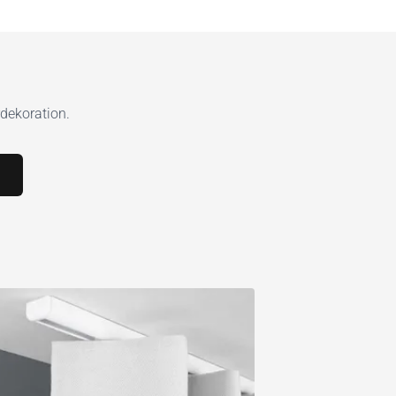
rdekoration.
n