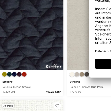
KIEFFER
KIEFFER
Velours Tresse
Smoke
Laine Et Chanvre
Gris Perle
17229-001
469.20 €/m*
17277-001
3 Farben