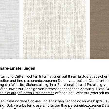
+5
KIEFFER
KIEFFER
Tweed Decolore
Ivory
Grande Large
209.30 €/m*
17270-022
180.55 €/m*
17162-001
5 Farben
4 Farben