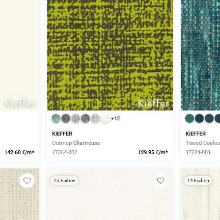
+12
KIEFFER
KIEFFER
Outmap
Chartreuse
Tweed Coule
142.60 €/m*
17264-002
129.95 €/m*
17224-001
15 Farben
14 Farben