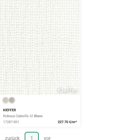
KIEFFER
Rideaux Dabeille Gl
Blanc
17287-001
227.70 €/m*
zurück
1
vor