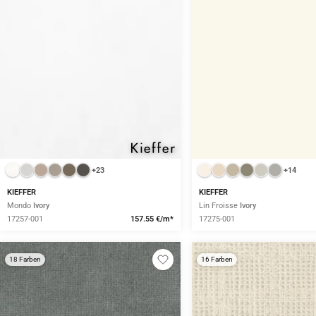
+23
+14
KIEFFER
KIEFFER
Mondo
Ivory
Lin Froisse
Ivory
17257-001
157.55 €/m*
17275-001
18 Farben
16 Farben