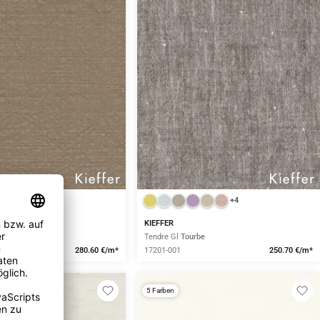
+4
KIEFFER
ur
Taupe
Tendre Gl
Tourbe
280.60 €/m*
17201-001
250.70 €/m*
5 Farben