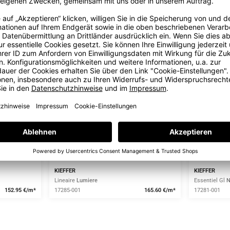
KIEFFER
KIEFFER
Lineaire
Lumiere
Essentiel Gl
N
152.95 €/m*
17285-001
165.60 €/m*
17281-001