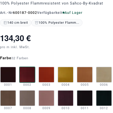
100% Polyester Flammresistent von Sahco-By-Kvadrat
Art.-Nr
600187-0002
Verfügbarkeit
Auf Lager
140 cm breit
100% Polyester Flamm...
134,30 €
pro m inkl. MwSt.
Farbe
32 Farben
0001
0002
0003
0004
0005
0006
0007
0008
0009
0010
0011
0012