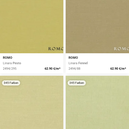
ROMO
ROMO
Linara
Pesto
Linara
Fennel
2494/295
62.90 €/m*
2494/88
62.90 €/m*
345 Farben
345 Farben