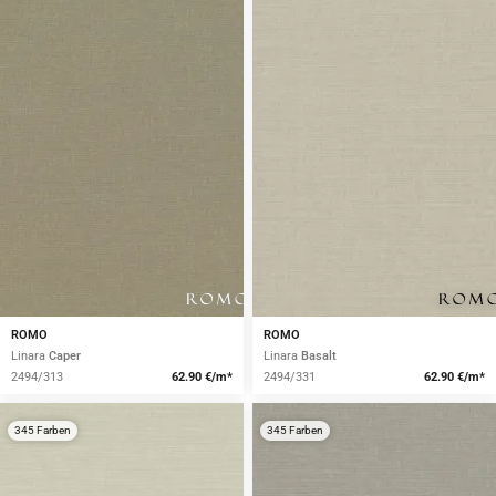
ROMO
ROMO
Linara
Caper
Linara
Basalt
2494/313
62.90 €/m*
2494/331
62.90 €/m*
345 Farben
345 Farben