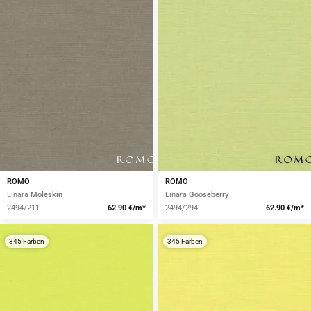
ROMO
ROMO
Linara
Moleskin
Linara
Gooseberry
2494/211
62.90 €/m*
2494/294
62.90 €/m*
345 Farben
345 Farben