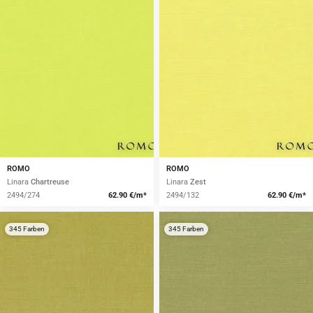
ROMO
ROMO
Linara
Chartreuse
Linara
Zest
2494/274
62.90 €/m*
2494/132
62.90 €/m*
345 Farben
345 Farben