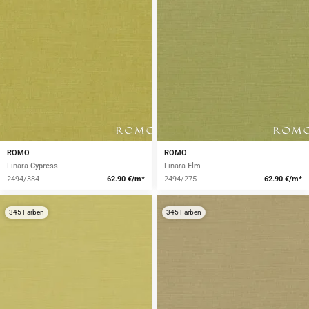
ROMO
ROMO
Linara
Cypress
Linara
Elm
2494/384
62.90 €/m*
2494/275
62.90 €/m*
345 Farben
345 Farben