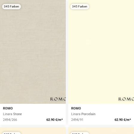
345 Farben
345 Farben
ROMO
ROMO
Linara
Stone
Linara
Porcelain
2494/266
62.90 €/m*
2494/91
62.90 €/m*