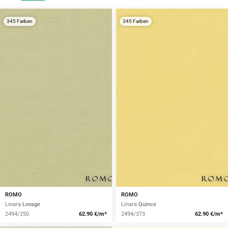
345 Farben
345 Farben
ROMO
ROMO
Linara
Lovage
Linara
Quince
2494/250
62.90 €/m*
2494/373
62.90 €/m*