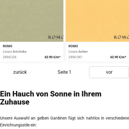
ROMO
ROMO
Linara
Artichoke
Linara
Amber
2494/226
62.90 €/m*
2494/347
62.90 €/m*
zurück
Seite
1
vor
Ein Hauch von Sonne in Ihrem
Zuhause
Unsere Auswahl an gelben Gardinen fügt sich nahtlos in verschiedene
Einrichtungsstile ein: