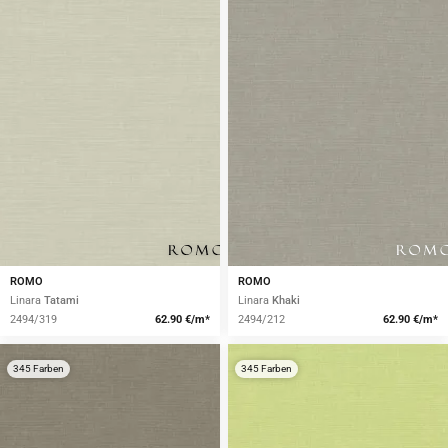
ROMO
ROMO
Linara
Tatami
Linara
Khaki
2494/319
62.90 €/m*
2494/212
62.90 €/m*
345 Farben
345 Farben