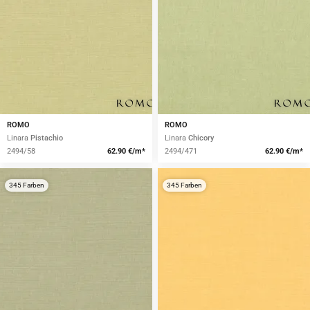
ROMO
ROMO
Linara
Pistachio
Linara
Chicory
2494/58
62.90 €/m*
2494/471
62.90 €/m*
345 Farben
345 Farben