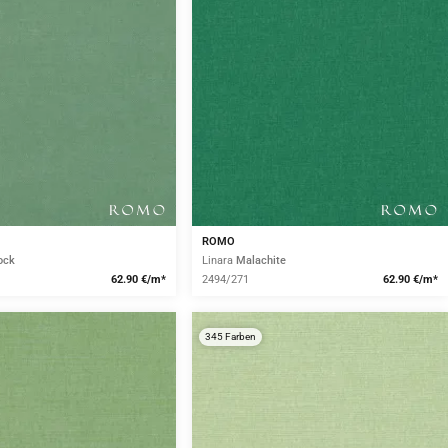
ROMO
ock
Linara
Malachite
62.90 €/m*
2494/271
62.90 €/m*
345 Farben