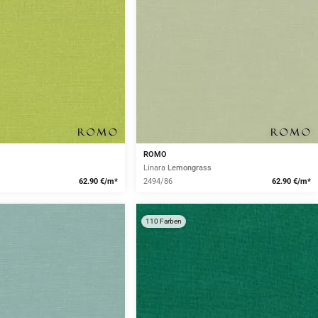
ROMO
Linara
Lemongrass
62.90 €/m*
2494/86
62.90 €/m*
110 Farben