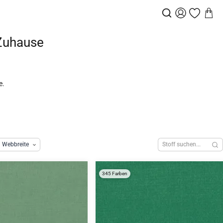
 Zuhause
e.
Webbreite
345 Farben