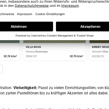
VILLA NOVA
KIRKBY DESI
Geneva
Rosemary
Smooth
Olive
52.70 €/m*
2854/231
52.70 €/m*
K5228/23
tration.
Vielseitigkeit:
Passt zu vielen Einrichtungsstilen, von k
on zarten Pastelltönen bis zu kräftigen Akzenten ist alles dabei.