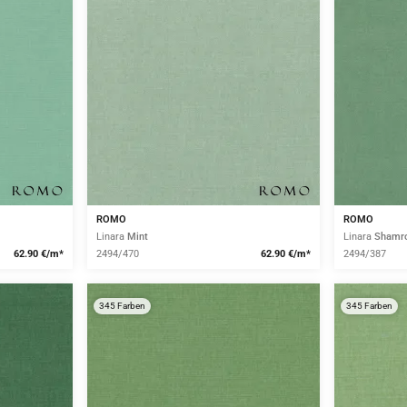
ROMO
ROMO
Linara
Mint
Linara
Shamr
62.90 €/m*
2494/470
62.90 €/m*
2494/387
345 Farben
345 Farben