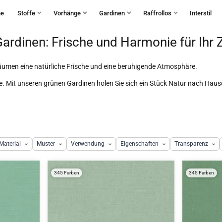
Haben Sie Fragen?
+49 30 235 903 858
Mo-Fr 9:30-15:30
he
Stoffe
Vorhänge
Gardinen
Raffrollos
Interstil
ardinen: Frische und Harmonie für Ihr
 Räumen eine natürliche Frische und eine beruhigende Atmosphäre.
. Mit unseren grünen Gardinen holen Sie sich ein Stück Natur nach Haus
Material
Muster
Verwendung
Eigenschaften
Transparenz
345 Farben
345 Farben