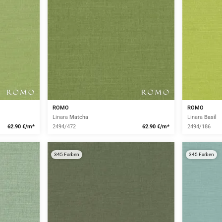
ROMO
ROMO
Linara
Matcha
Linara
Basil
62.90 €/m*
2494/472
62.90 €/m*
2494/186
345 Farben
345 Farben