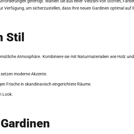
forderungen gefertigt. Wählen Sie aus einer Vielzahl von Stoffen, Farbe
r Verfügung, um sicherzustellen, dass Ihre neuen Gardinen optimal auf I
 Stil
emütliche Atmosphäre. Kombiniere sie mit Naturmaterialien wie Holz und
d setzen moderne Akzente.
en Frische in skandinavisch eingerichtete Räume.
n Look.
 Gardinen