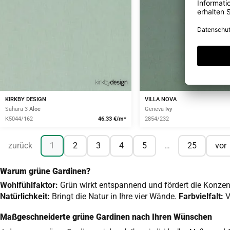
KIRKBY DESIGN
VILLA NOVA
Sahara 3
Aloe
Geneva
Ivy
K5044/162
46.33 €/m*
2854/232
zurück
1
2
3
4
5
…
25
vor
Warum grüne Gardinen?
Wohlfühlfaktor:
Grün wirkt entspannend und fördert die Konzen
Natürlichkeit:
Bringt die Natur in Ihre vier Wände.
Farbvielfalt:
V
Maßgeschneiderte grüne Gardinen nach Ihren Wünschen