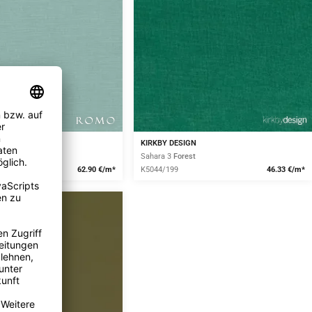
KIRKBY DESIGN
Sahara 3
Forest
62.90 €/m*
K5044/199
46.33 €/m*