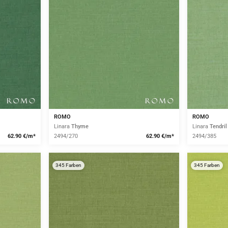
ROMO
ROMO
Linara
Thyme
Linara
Tendril
62.90 €/m*
2494/270
62.90 €/m*
2494/385
345 Farben
345 Farben