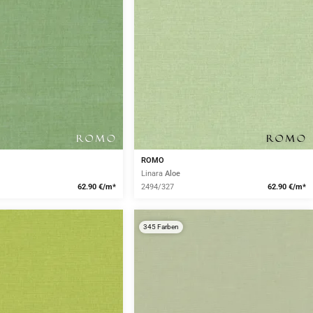
ROMO
Linara
Aloe
62.90 €/m*
2494/327
62.90 €/m*
345 Farben