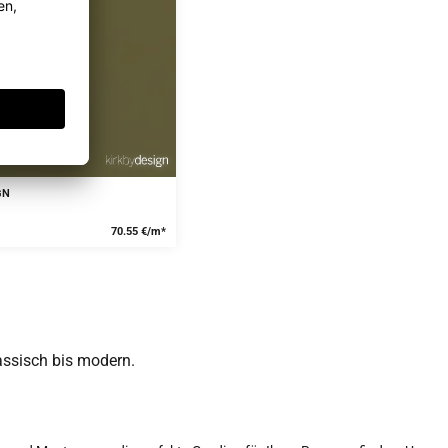
GN
70.55 €/m*
lassisch bis modern.