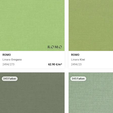
ROMO
ROMO
Linara
Oregano
Linara
Kiwi
2494/273
62.90 €/m*
2494/23
345 Farben
345 Farben