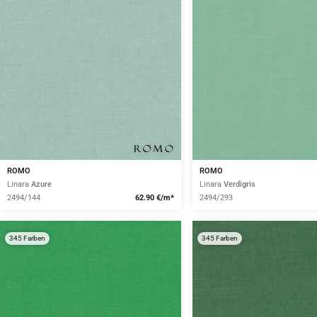
ROMO
ROMO
Linara
Azure
Linara
Verdigris
2494/144
62.90 €/m*
2494/293
345 Farben
345 Farben