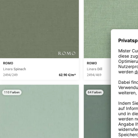
ROMO
ROMO
Linara
Spinach
Linara
Dill
2494/249
62.90 €/m*
2494/469
110 Farben
64 Farben