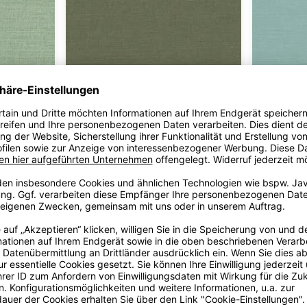
ROMO
ROMO
Linara
Tarragon
Linara
Agate
62.90 €/m*
2494/100
62.90 €/m*
2494/355
64 Farben
76 Farben