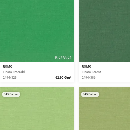
ROMO
ROMO
Linara
Emerald
Linara
Forest
2494/328
62.90 €/m*
2494/386
345 Farben
345 Farben