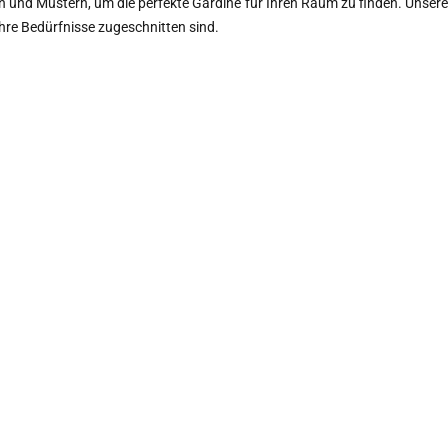
n und Mustern, um die perfekte Gardine für Ihren Raum zu finden. Unsere
hre Bedürfnisse zugeschnitten sind.