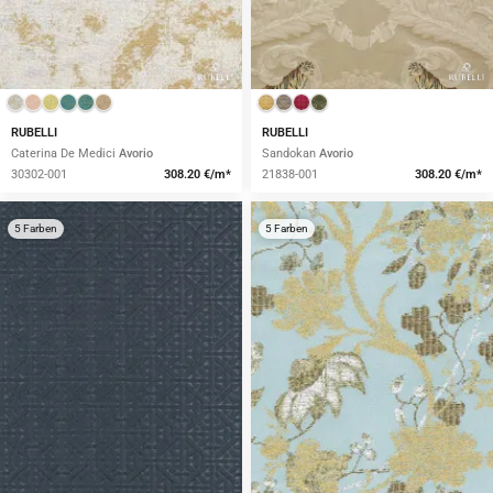
RUBELLI
RUBELLI
Caterina De Medici
Avorio
Sandokan
Avorio
30302-001
308.20 €/m*
21838-001
308.20 €/m*
5 Farben
5 Farben