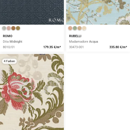
ROMO
RUBELLI
Dita
Midnight
Madamadore
Acqua
8010/01
179.35 €/m*
30473-001
335.80 €/m*
4 Farben