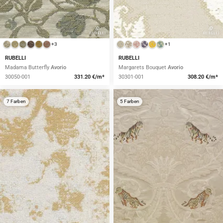
+3
+1
RUBELLI
RUBELLI
Madama Butterfly
Avorio
Margarets Bouquet
Avorio
30050-001
331.20 €/m*
30301-001
308.20 €/m*
7 Farben
5 Farben