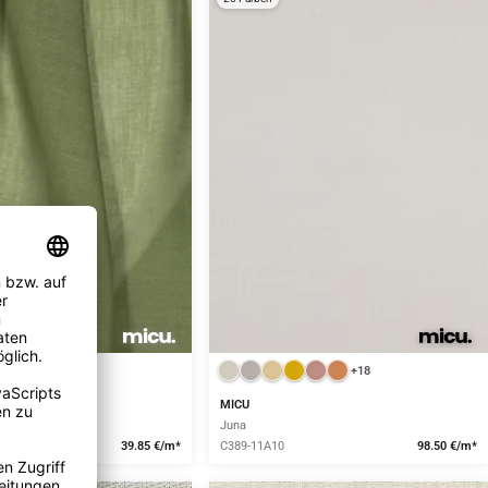
+19
+18
MICU
Juna
39.85 €/m*
C389-11A10
98.50 €/m*