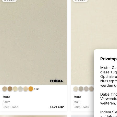
+52
+34
MICU
MICU
Scuro
Malu
C237-15A52
51.79 €/m*
C303-15A50