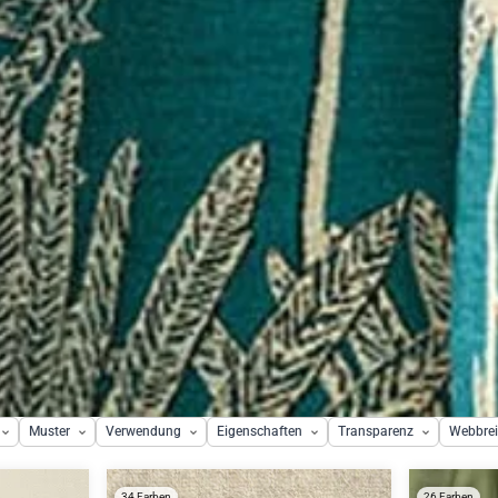
Muster
Verwendung
Eigenschaften
Transparenz
Webbrei
34 Farben
26 Farben