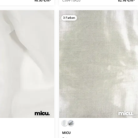
98.50 €/m*
C384-15A20
82.98 €/m*
3 Farben
MICU