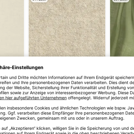
+27
MICU
MICU
Homes
Bella
73.98 €/m*
C147-10A01
98.50 €/m*
C444-65A52