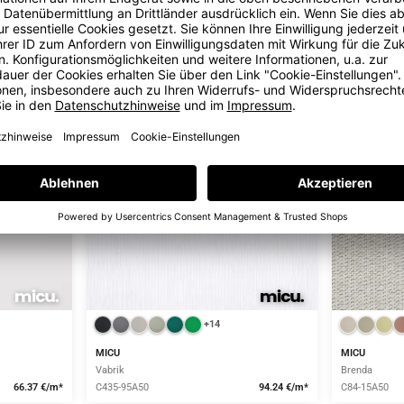
21 Farben
16 Farben
+14
MICU
MICU
Vabrik
Brenda
66.37 €/m*
C435-95A50
94.24 €/m*
C84-15A50