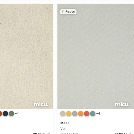
11 Farben
+4
+4
MICU
Vari