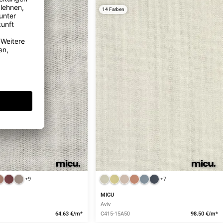
14 Farben
+9
+7
MICU
Aviv
64.63 €/m*
C415-15A50
98.50 €/m*