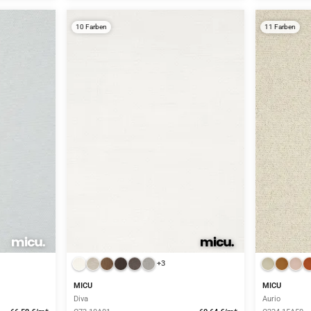
10 Farben
11 Farben
+3
MICU
MICU
Diva
Aurio