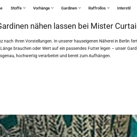
Haben Sie Fragen?
+49 30 235 903 858
Mo-Fr 9:30-15:30
he
Stoffe
Vorhänge
Gardinen
Raffrollos
Interstil
Gardinen nähen lassen bei Mister Curtai
 nach Ihren Vorstellungen. In unserer hauseigenen Näherei in Berlin fer
 Länge brauchen oder Wert auf ein passendes Futter legen – unser
Gard
ssgenau, hochwertig verarbeitet und bereit zum Aufhängen.