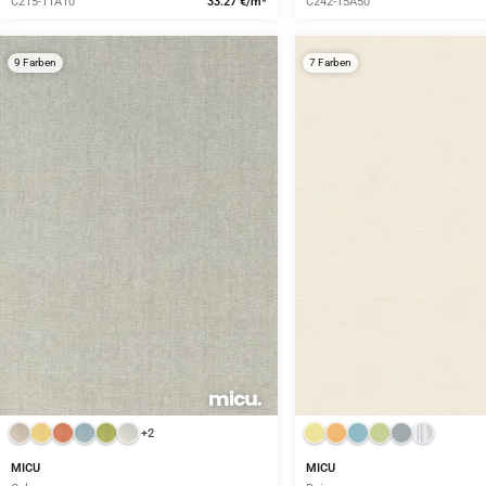
C215-11A10
33.27 €/m*
C242-15A50
9 Farben
7 Farben
+2
MICU
MICU