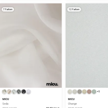
7 Farben
12 Farben
+5
MICU
MICU
Seda
Change