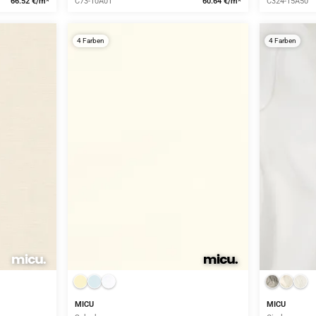
66.52 €/m*
C73-10A01
60.64 €/m*
C324-15A50
4 Farben
4 Farben
MICU
MICU