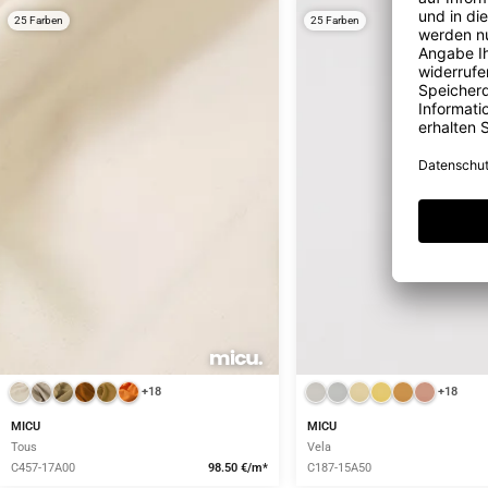
25 Farben
25 Farben
+18
+18
MICU
MICU
Tous
Vela
C457-17A00
98.50 €/m*
C187-15A50