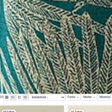
23
Farbe
Marke
Material
59 Farben
41 Farben