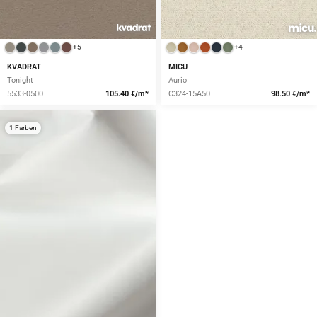
+5
+4
KVADRAT
MICU
Tonight
Aurio
5533-0500
105.40 €/m*
C324-15A50
98.50 €/m*
1 Farben