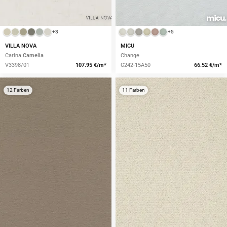
+3
+5
VILLA NOVA
MICU
Carina
Camelia
Change
V3398/01
107.95 €/m*
C242-15A50
66.52 €/m*
12 Farben
11 Farben