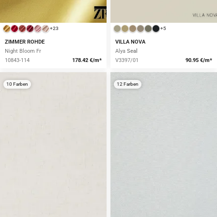
+23
+5
ZIMMER ROHDE
VILLA NOVA
Night Bloom Fr
Alya
Seal
10843-114
178.42 €/m*
V3397/01
90.95 €/m*
10 Farben
12 Farben