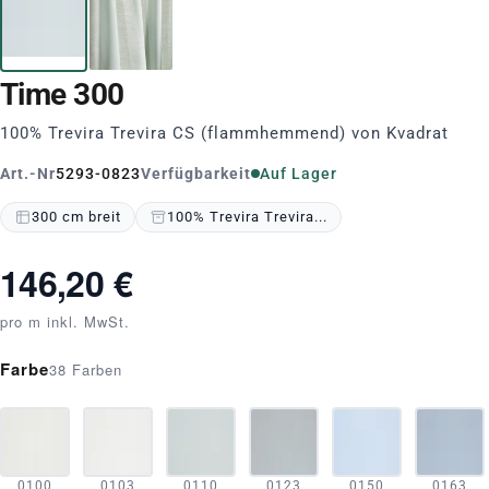
Time 300
100% Trevira Trevira CS (flammhemmend) von Kvadrat
Art.-Nr
5293-0823
Verfügbarkeit
Auf Lager
300 cm breit
100% Trevira Trevira...
146,20 €
pro m inkl. MwSt.
Farbe
38 Farben
0100
0103
0110
0123
0150
0163