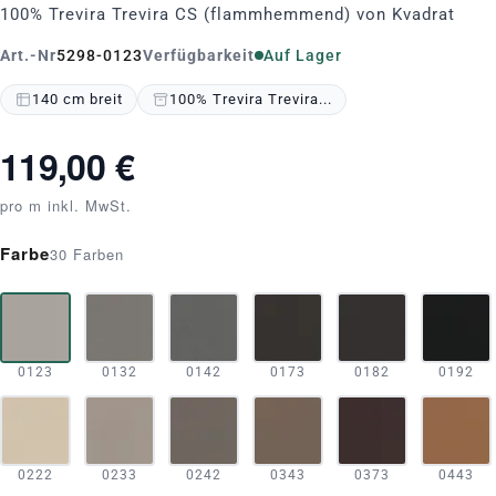
100% Trevira Trevira CS (flammhemmend) von Kvadrat
Art.-Nr
5298-0123
Verfügbarkeit
Auf Lager
140 cm breit
100% Trevira Trevira...
119,00 €
pro m inkl. MwSt.
Farbe
30 Farben
0123
0132
0142
0173
0182
0192
0222
0233
0242
0343
0373
0443