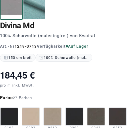
Divina Md
100% Schurwolle (mulesingfrei) von Kvadrat
Art.-Nr
1219-0713
Verfügbarkeit
Auf Lager
150 cm breit
100% Schurwolle (mul...
184,45 €
pro m inkl. MwSt.
Farbe
27 Farben