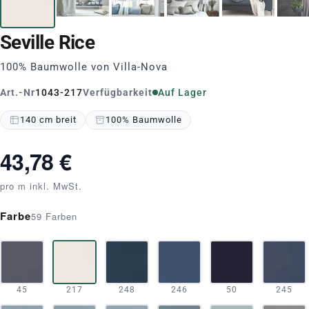
Seville
Rice
100% Baumwolle von Villa-Nova
Art.-Nr
1043-217
Verfügbarkeit
Auf Lager
140 cm breit
100% Baumwolle
43,78 €
pro m inkl. MwSt.
Farbe
59 Farben
45
217
248
246
50
245