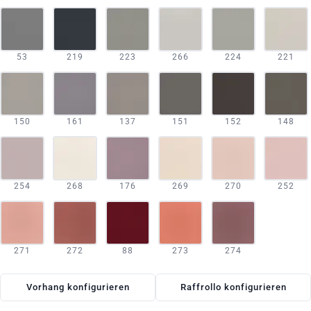
53
219
223
266
224
221
150
161
137
151
152
148
254
268
176
269
270
252
271
272
88
273
274
Vorhang konfigurieren
Raffrollo konfigurieren