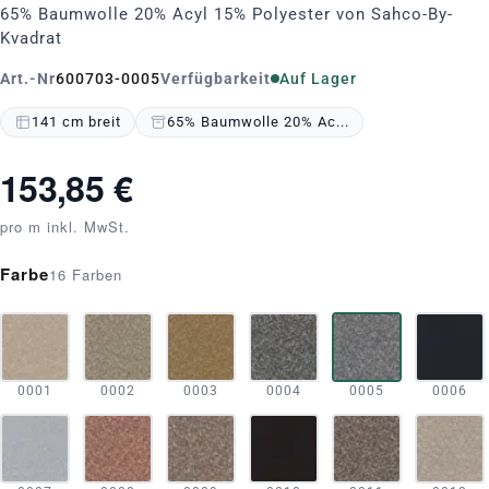
65% Baumwolle 20% Acyl 15% Polyester von Sahco-By-
Kvadrat
Art.-Nr
600703-0005
Verfügbarkeit
Auf Lager
141 cm breit
65% Baumwolle 20% Ac...
153,85 €
pro m inkl. MwSt.
Farbe
16 Farben
0001
0002
0003
0004
0005
0006