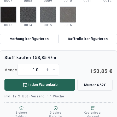
0007
0008
0009
0010
0011
0012
0013
0014
0015
0016
Vorhang konfigurieren
Raffrollo konfigurieren
Stoff kaufen
153,85 €
/m
-
+
153,85 €
Menge
m
In den Warenkorb
Muster 4,62€
inkl. 19 % USt · Versand in 1 Woche
Sichere
5 Jahre
Kostenloser
Zahlung
Garantie
Versand