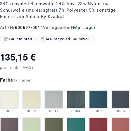
34% recycled Baumwolle 24% Acyl 23% Nylon 7%
Schurwolle (mulesingfrei) 7% Polyester 5% sonstige
Fasern von Sahco-By-Kvadrat
Art.-Nr
600697-0014
Verfügbarkeit
Auf Lager
140 cm breit
34% recycled Baumwol...
135,15 €
pro m inkl. MwSt.
Farbe
17 Farben
0001
0002
0003
0004
0005
0006