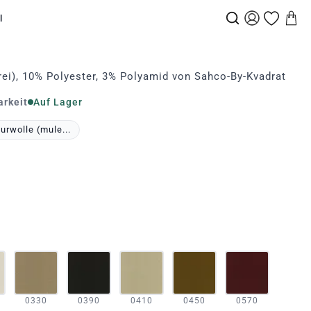
l
ei), 10% Polyester, 3% Polyamid von Sahco-By-Kvadrat
arkeit
Auf Lager
rwolle (mule...
0330
0390
0410
0450
0570