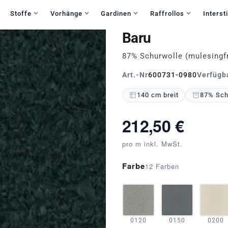
Haben Sie Fragen?
+49 30 235 903 858
Mo-Fr 9:30-15:30
Stoffe
Vorhänge
Gardinen
Raffrollos
Intersti
Baru
87% Schurwolle (mulesingfr
Art.-Nr
600731-0980
Verfügb
140 cm breit
87% Schu
212,50 €
pro m inkl. MwSt.
Farbe
12 Farben
0120
0150
0200