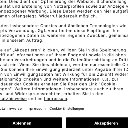
eschorenes Fleece an und hat
 der Wollfasern und die
rn in Kette und Schuss bietet
anz der Acrylmischung erzeugt
t. Minimale Kontraste in den
, Kastanienbraun und dunkle
orgt.
le und Moosgrün erzeugen vor
en Vorstellungen entspricht,
ildung und dem Originalstoff
fmuster.