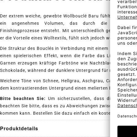
Der extrem weiche, gewebte Wollbouclé Baru fühlt sich wie g
ein angenehmes Volumen, das durch die Elastizität
Finishingprozesse entsteht. Mit unterschiedlich gefärbtem Ga
er die Vorteile eines Wolltextils, fühlt sich jedoch weicher an.
Die Struktur des Bouclés in Verbindung mit einem leichten Gl
einen spielerischen Effekt, wenn die Farbe das Licht einfäng
Garnen erzeugen kräftige Farbtöne wie Nachtblau, Waldgrün
Schokolade, während der dunklere Untergrund für mehr Tiefe s
Weichere Töne von Schnee, Hellgrau, Aschgrau, Camel, Vanil
dem kontrastierenden Untergrund einen melierten Effekt.
Bitte beachten Sie:
Um sicherzustellen, dass die Farbe Ihr
beachten Sie bitte, dass es zu Abweichungen zwischen der Abb
kommen kann. Bestellen Sie dazu einfach ein kostenloses Stof
Produktdetails