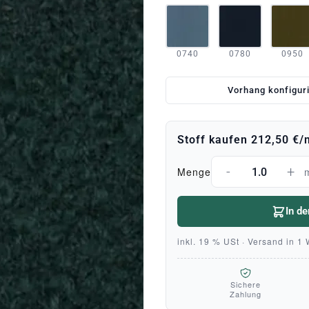
0740
0780
0950
Vorhang konfigur
Stoff kaufen
212,50 €
/
-
+
Menge
In d
inkl. 19 % USt · Versand in 1
Sichere
Zahlung