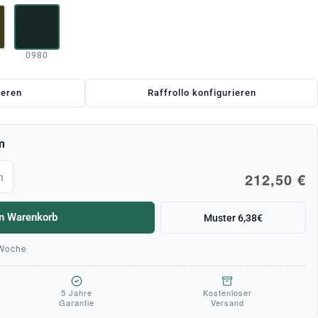
0980
ieren
Raffrollo konfigurieren
m
212,50 €
m
en Warenkorb
Muster 6,38€
 Woche
5 Jahre
Kostenloser
Garantie
Versand