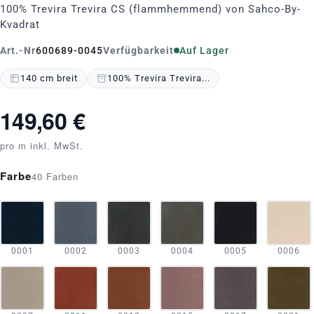
100% Trevira Trevira CS (flammhemmend) von Sahco-By-
Kvadrat
Art.-Nr
600689-0045
Verfügbarkeit
Auf Lager
140 cm breit
100% Trevira Trevira...
149,60 €
pro m inkl. MwSt.
Farbe
40 Farben
0001
0002
0003
0004
0005
0006