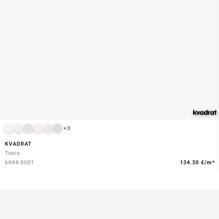
+3
KVADRAT
Tonix
6844-0001
134.30 €/m*