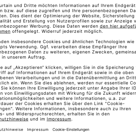
diger Möbelstoff mit einer
inöse, einfarbige Garne: ein
tes Flammgarn in der Kette.
uclé-Charakter und der kühlen
 gitterartigen Ausdruck, der
en wird.
0 Gouache-Farben von Hand
t. Diese wurden während der
er Präzision zu färben. Das
em anderen Farbsystem finden
. Fordern Sie am besten ein