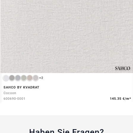
+2
SAHCO BY KVADRAT
Cocoon
600690-0001
145.35 €/m*
Haben Sie Fragen?