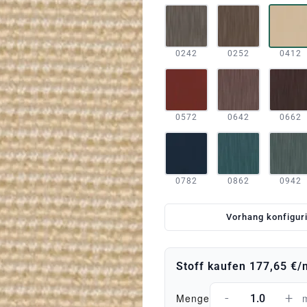
0242
0252
0412
0572
0642
0662
0782
0862
0942
Vorhang konfigur
Stoff kaufen
177,65 €
/
-
+
Menge