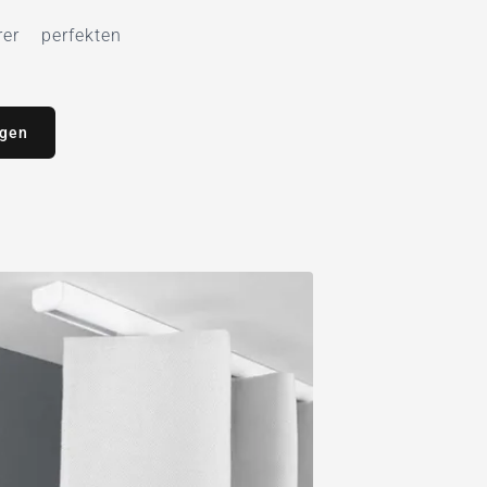
r perfekten
agen