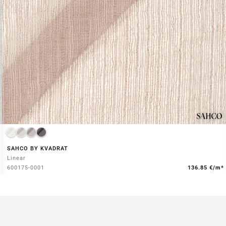
SAHCO BY KVADRAT
Linear
600175-0001
136.85 €/m*