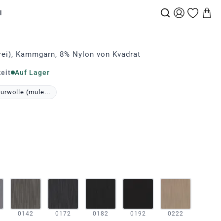
l
rei), Kammgarn, 8% Nylon von Kvadrat
eit
Auf Lager
rwolle (mule...
0142
0172
0182
0192
0222