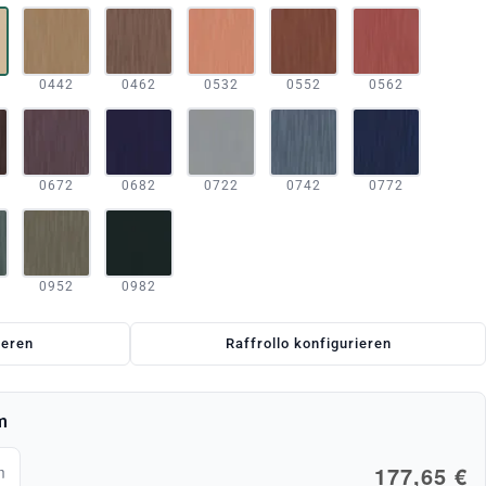
0442
0462
0532
0552
0562
0672
0682
0722
0742
0772
0952
0982
ieren
Raffrollo konfigurieren
m
177,65 €
m