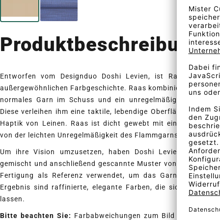
Produktbeschreibung
Entworfen vom Designduo Doshi Levien, ist Raas ein leben
außergewöhnlichen Farbgeschichte. Raas kombiniert zwei volum
normales Garn im Schuss und ein unregelmäßig strukturier
Diese verleihen ihm eine taktile, lebendige Oberfläche mit Bo
Haptik von Leinen. Raas ist dicht gewebt mit einem präzisen,
von der leichten Unregelmäßigkeit des Flammgarns ausgeglich
Um ihre Vision umzusetzen, haben Doshi Levien über 10
gemischt und anschließend gescannte Muster von Hand bemal
Fertigung als Referenz verwendet, um das Garn mit höchst
Ergebnis sind raffinierte, elegante Farben, die sich in kein
lassen.
Bitte beachten Sie:
Farbabweichungen zum Bild sind möglich