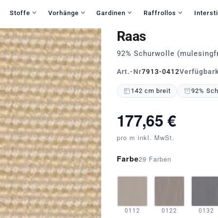
Haben Sie Fragen?
+49 30 235 903 858
Mo-Fr 9:30-15:30
Stoffe
Vorhänge
Gardinen
Raffrollos
Intersti
Raas
92% Schurwolle (mulesingf
Art.-Nr
7913-0412
Verfügbark
142 cm breit
92% Schu
177,65 €
pro m inkl. MwSt.
Farbe
29 Farben
0112
0122
0132