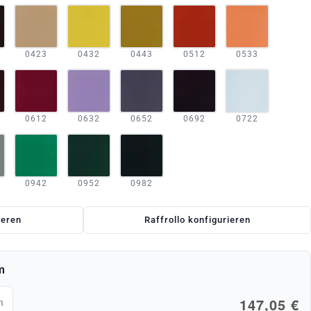
0423
0432
0443
0512
0533
0612
0632
0652
0692
0722
0942
0952
0982
ieren
Raffrollo konfigurieren
m
147,05 €
m