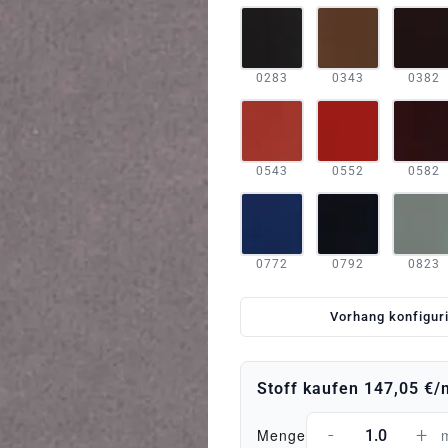
0283
0343
0382
0543
0552
0582
0772
0792
0823
Vorhang konfigur
Stoff kaufen
147,05 €
/
-
+
Menge