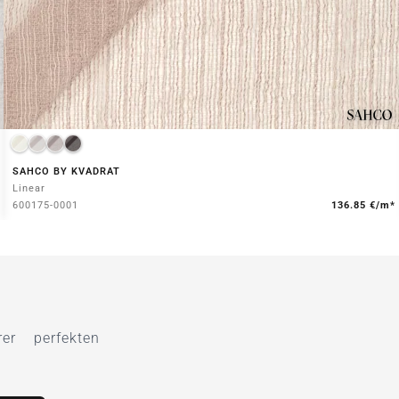
SAHCO BY KVADRAT
Linear
600175-0001
136.85 €/m*
r perfekten