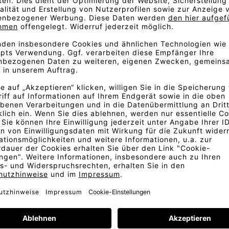
r, wird einem samtigen Textil
 Farbe dieses matten Velours
kts und unterstreicht dessen
gnte Textil Harald kommt in
roße Auswahl an lebendigen
range, Himbeere, Lavendel,
arald ist ein robuster Stoff,
igten Bild abweichen. Gerne