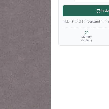
In d
inkl. 19 % USt · Versand in 1
Sichere
Zahlung