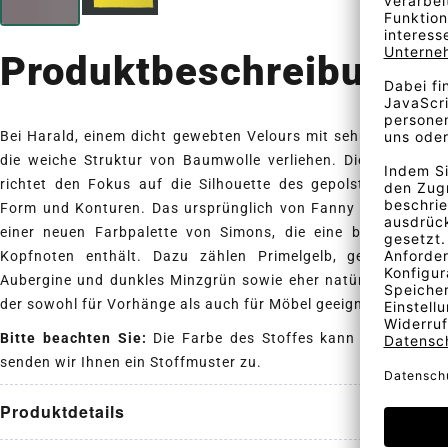
Produktbeschreibung
Bei Harald, einem dicht gewebten Velours mit sehr kurzem Flo
die weiche Struktur von Baumwolle verliehen. Die intensive
richtet den Fokus auf die Silhouette des gepolsterten Obje
Form und Konturen. Das ursprünglich von Fanny Aronsen desi
einer neuen Farbpalette von Simons, die eine besonders g
Kopfnoten enthält. Dazu zählen Primelgelb, gebranntes O
Aubergine und dunkles Minzgrün sowie eher natürliche Töne. H
der sowohl für Vorhänge als auch für Möbel geeignet ist.
Bitte beachten Sie:
Die Farbe des Stoffes kann vom angeze
senden wir Ihnen ein Stoffmuster zu.
Produktdetails