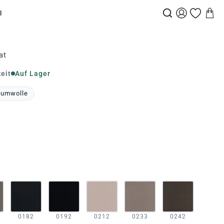
l
at
eit
Auf Lager
aumwolle
0182
0192
0212
0233
0242