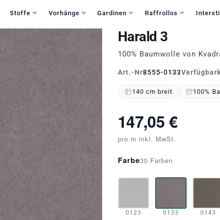
Haben Sie Fragen?
+49 30 235 903 858
Mo-Fr 9:30-15:30
Stoffe
Vorhänge
Gardinen
Raffrollos
Intersti
Harald 3
100% Baumwolle von Kvadr
Art.-Nr
8555-0133
Verfügbark
140 cm breit
100% B
147,05 €
pro m inkl. MwSt.
Farbe
30 Farben
0123
0133
0143