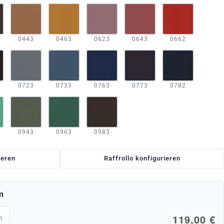
0443
0463
0623
0643
0662
0723
0733
0763
0773
0782
0943
0963
0983
ieren
Raffrollo konfigurieren
m
119,00 €
m