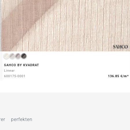
SAHCO BY KVADRAT
Linear
600175-0001
136.85 €/m*
r perfekten