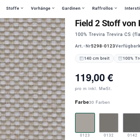
Haben Sie Fragen?
+49 30 235 903 858
Mo-Fr 9:30-15:30
Stoffe
Vorhänge
Gardinen
Raffrollos
Intersti
Field 2 Stoff von
100% Trevira Trevira CS (
Art.-Nr
5298-0123
Verfügbark
140 cm breit
100% Tre
119,00 €
pro m inkl. MwSt.
Farbe
30 Farben
0123
0132
0142