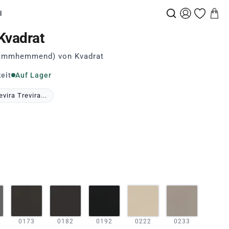
l
 Kvadrat
flammhemmend) von Kvadrat
eit
Auf Lager
vira Trevira...
0173
0182
0192
0222
0233