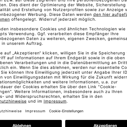
 zeichnet sich durch seine
ster aus.
allingdal 65
entstand, kommt
arbstellungen. Field 2 zeigt
überraschende Kombinationen
rschiedlicher Farbe gewebt.
 es schwierig, komplexe
Alfredo Häberli hat diese
erwartete, dennoch anmutige
 mit Altrosa und Erdbraun mit
. Fordern Sie am besten ein