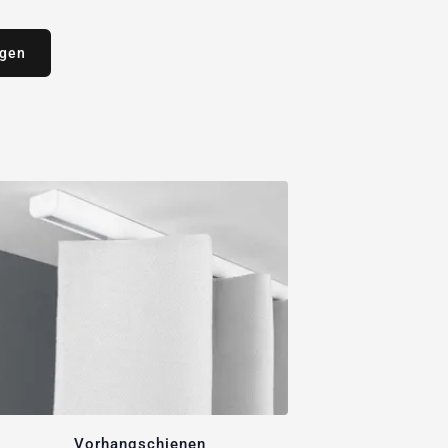
agen
Vorhangschienen