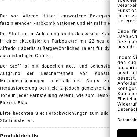
Der von Alfredo Häberli entworfene Bezugstoff Field 2
faszinierenden Farbkombinationen und ein raffiniertes Karomu
Der Stoff, der in Anlehnung an das klassische Kvadrat Textil
H
in einer aktualisierten Farbpalette mit 22 neu aufgelegten F
Alfredo Häberlis außergewöhnliches Talent für dynamische, 
aus einfarbigen Garnen.
Der Stoff ist mit doppelten Kett- und Schussfäden in unte
Aufgrund der Beschaffenheit von Kunstfasern ist
Melangemischungen innerhalb des Garns zu kreieren. 
Herausforderung bei Field 2 jedoch gemeistert, indem er un
Töne in jeder Farbstellung vereint, wie zum Beispiel Mintgrün
Elektrik-Blau.
Bitte beachten Sie:
Farbabweichungen zum Bild sind möglich
Stoffmuster an.
Produktdetails