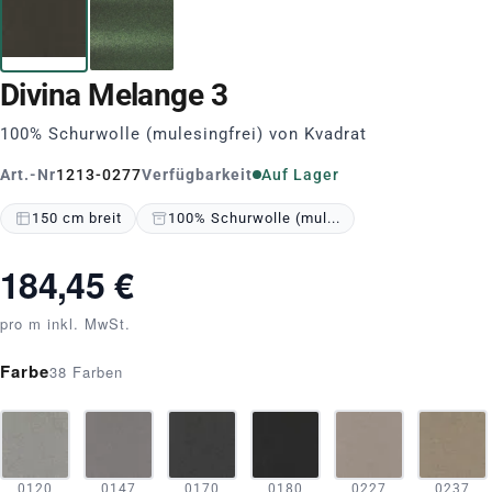
Divina Melange 3
100% Schurwolle (mulesingfrei) von Kvadrat
Art.-Nr
1213-0277
Verfügbarkeit
Auf Lager
150 cm breit
100% Schurwolle (mul...
184,45 €
pro m inkl. MwSt.
Farbe
38 Farben
0120
0147
0170
0180
0227
0237