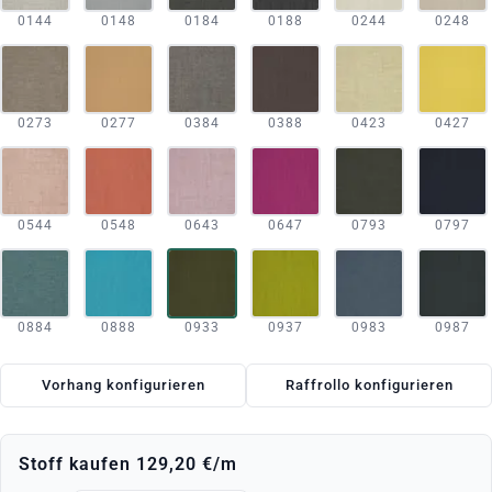
0144
0148
0184
0188
0244
0248
0273
0277
0384
0388
0423
0427
0544
0548
0643
0647
0793
0797
0884
0888
0933
0937
0983
0987
Vorhang konfigurieren
Raffrollo konfigurieren
Stoff kaufen
129,20 €
/m