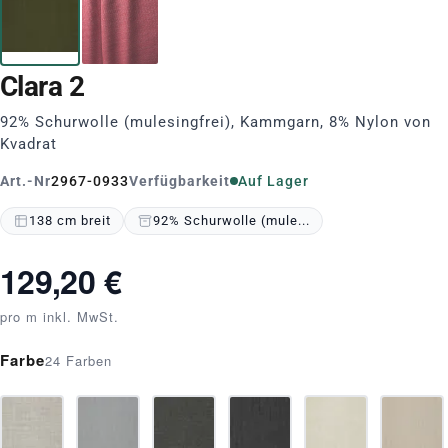
Clara 2
92% Schurwolle (mulesingfrei), Kammgarn, 8% Nylon von
Kvadrat
Art.-Nr
2967-0933
Verfügbarkeit
Auf Lager
138 cm breit
92% Schurwolle (mule...
129,20 €
pro m inkl. MwSt.
Farbe
24 Farben