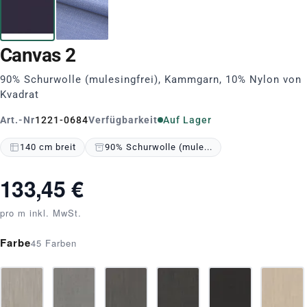
Canvas 2
90% Schurwolle (mulesingfrei), Kammgarn, 10% Nylon von
Kvadrat
Art.-Nr
1221-0684
Verfügbarkeit
Auf Lager
140 cm breit
90% Schurwolle (mule...
133,45 €
pro m inkl. MwSt.
Farbe
45 Farben