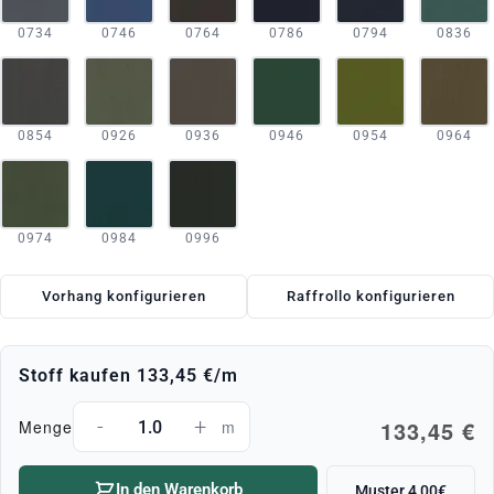
0734
0746
0764
0786
0794
0836
0854
0926
0936
0946
0954
0964
0974
0984
0996
Vorhang konfigurieren
Raffrollo konfigurieren
Stoff kaufen
133,45 €
/m
-
+
133,45 €
Menge
m
In den Warenkorb
Muster 4,00€