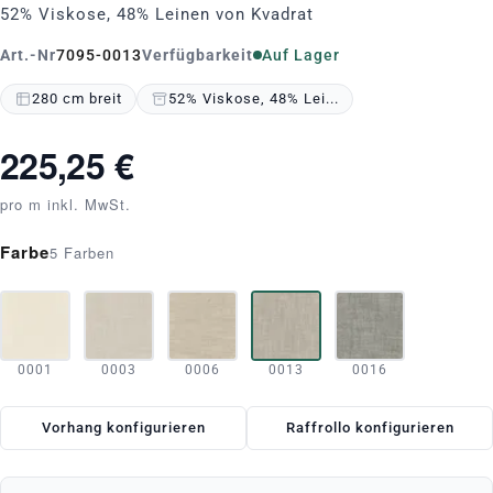
52% Viskose, 48% Leinen von Kvadrat
Art.-Nr
7095-0013
Verfügbarkeit
Auf Lager
280 cm breit
52% Viskose, 48% Lei...
225,25 €
pro m inkl. MwSt.
Farbe
5 Farben
0001
0003
0006
0013
0016
Vorhang konfigurieren
Raffrollo konfigurieren