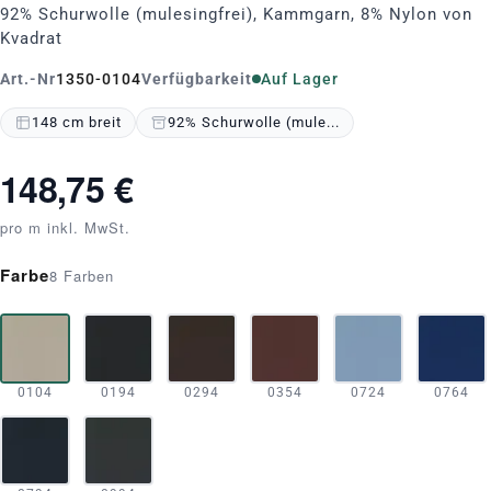
92% Schurwolle (mulesingfrei), Kammgarn, 8% Nylon von
Kvadrat
Art.-Nr
1350-0104
Verfügbarkeit
Auf Lager
148 cm breit
92% Schurwolle (mule...
148,75 €
pro m inkl. MwSt.
Farbe
8 Farben
0104
0194
0294
0354
0724
0764