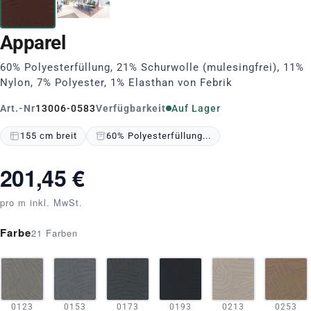
Apparel
60% Polyesterfüllung, 21% Schurwolle (mulesingfrei), 11%
Nylon, 7% Polyester, 1% Elasthan von Febrik
Art.-Nr
13006-0583
Verfügbarkeit
Auf Lager
155 cm breit
60% Polyesterfüllung...
201,45 €
pro m inkl. MwSt.
Farbe
21 Farben
0123
0153
0173
0193
0213
0253