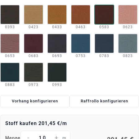
0393
0423
0433
0463
0583
0623
0653
0683
0693
0753
0783
0823
0883
0973
0993
Vorhang konfigurieren
Raffrollo konfigurieren
Stoff kaufen
201,45 €
/m
-
+
201,45 €
Menge
m