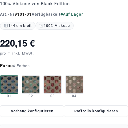
100% Viskose von Black-Edition
Art.-Nr
9101-01
Verfügbarkeit
Auf Lager
144 cm breit
100% Viskose
220,15 €
pro m inkl. MwSt.
Farbe
4 Farben
01
02
03
04
Vorhang konfigurieren
Raffrollo konfigurieren