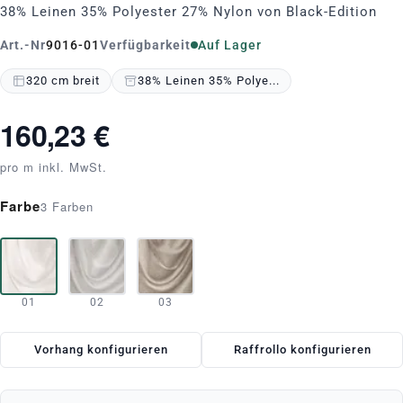
38% Leinen 35% Polyester 27% Nylon von Black-Edition
Art.-Nr
9016-01
Verfügbarkeit
Auf Lager
320 cm breit
38% Leinen 35% Polye...
160,23 €
pro m inkl. MwSt.
Farbe
3 Farben
01
02
03
Vorhang konfigurieren
Raffrollo konfigurieren