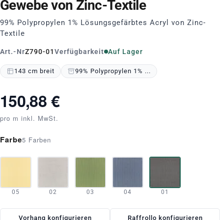
Gewebe von Zinc-Textile
99% Polypropylen 1% Lösungsgefärbtes Acryl von Zinc-
Textile
Art.-Nr
Z790-01
Verfügbarkeit
Auf Lager
143 cm breit
99% Polypropylen 1% ...
150,88 €
pro m inkl. MwSt.
Farbe
5 Farben
05
02
03
04
01
Vorhang konfigurieren
Raffrollo konfigurieren