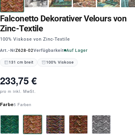
Falconetto Dekorativer Velours von
Zinc-Textile
100% Viskose von Zinc-Textile
Art.-Nr
Z628-02
Verfügbarkeit
Auf Lager
131 cm breit
100% Viskose
233,75 €
pro m inkl. MwSt.
Farbe
5 Farben