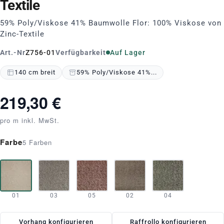
Textile
59% Poly/Viskose 41% Baumwolle Flor: 100% Viskose von
Zinc-Textile
Art.-Nr
Z756-01
Verfügbarkeit
Auf Lager
140 cm breit
59% Poly/Viskose 41%...
219,30 €
pro m inkl. MwSt.
Farbe
5 Farben
01
03
05
02
04
Vorhang konfigurieren
Raffrollo konfigurieren