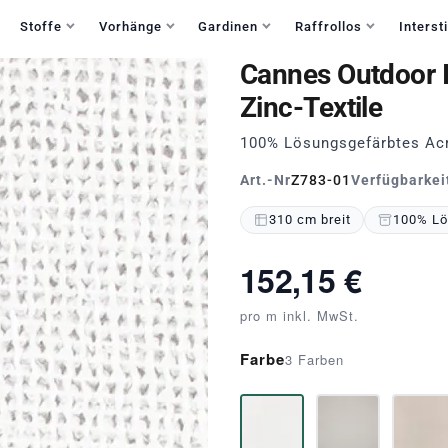
Haben Sie Fragen?
+49 30 235 903 858
Mo-Fr 9:30-15:30
Stoffe
Vorhänge
Gardinen
Raffrollos
Intersti
Cannes Outdoor 
Zinc-Textile
100% Lösungsgefärbtes Acry
Art.-Nr
Z783-01
Verfügbarkei
310 cm breit
100% Lö
152,15 €
pro m inkl. MwSt.
Farbe
3 Farben