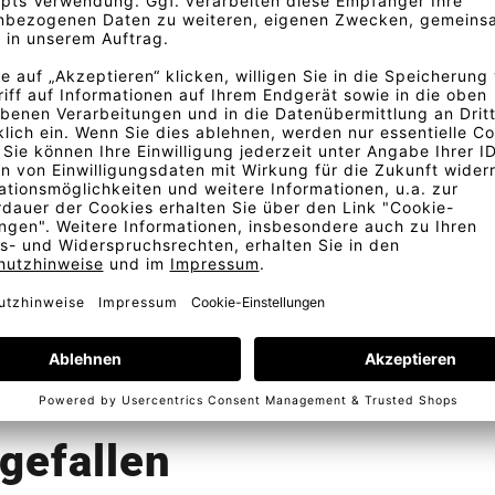
reite Transparent mit seinem
.
ern und die Farbtreue zu
offes auf dem Bild abweichen
Bestellung
Kostenlose Lieferung
Telefonische Beratung
In D
gefallen