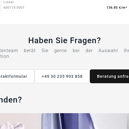
Linear
600175-0001
136.85 €/m*
Haben Sie Fragen?
tenteam berät Sie gerne bei der Auswahl Ihre
tion.
taktformular
+49 30 235 903 858
Beratung anfr
unden?