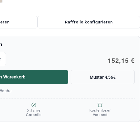
ieren
Raffrollo konfigurieren
m
152,15 €
m
en Warenkorb
Muster 4,56€
 Woche
5 Jahre
Kostenloser
Garantie
Versand