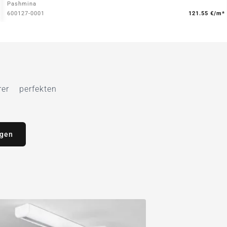
Pashmina
600127-0001
121.55 €/m*
r perfekten
agen