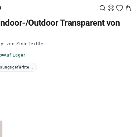
l
Indoor-/Outdoor Transparent von
l von Zinc-Textile
t
Auf Lager
sungsgefärbte...