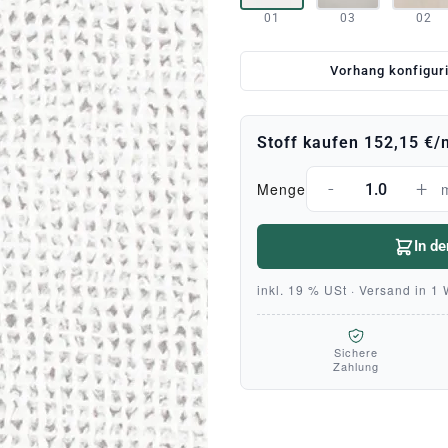
01
03
02
Vorhang konfigur
Stoff kaufen
152,15 €
/
-
+
Menge
In d
inkl. 19 % USt · Versand in 1
Sichere
Zahlung