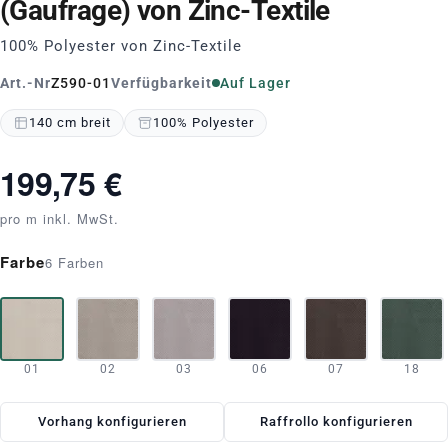
(Gaufrage) von Zinc-Textile
100% Polyester von Zinc-Textile
Art.-Nr
Z590-01
Verfügbarkeit
Auf Lager
140 cm breit
100% Polyester
199,75 €
pro m inkl. MwSt.
Farbe
6 Farben
01
02
03
06
07
18
Vorhang konfigurieren
Raffrollo konfigurieren