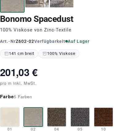
Bonomo
Spacedust
100% Viskose von Zinc-Textile
Art.-Nr
Z602-02
Verfügbarkeit
Auf Lager
141 cm breit
100% Viskose
201,03 €
pro m inkl. MwSt.
Farbe
5 Farben
01
02
04
05
10