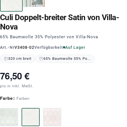
Culi Doppelt-breiter Satin von Villa-
Nova
65% Baumwolle 35% Polyester von Villa-Nova
Art.-Nr
V3408-02
Verfügbarkeit
Auf Lager
320 cm breit
65% Baumwolle 35% Po...
76,50 €
pro m inkl. MwSt.
Farbe
3 Farben