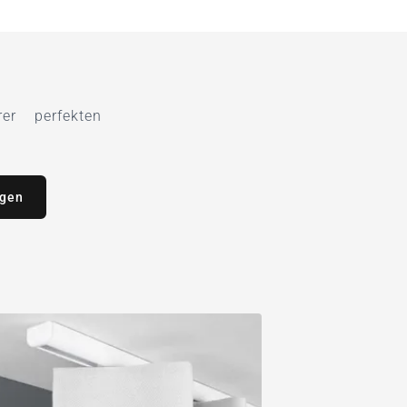
r perfekten
agen