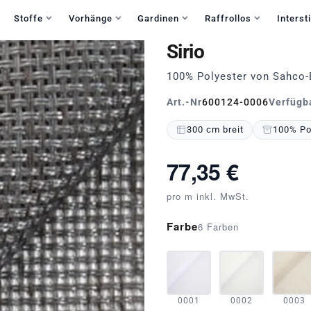
Haben Sie Fragen?
+49 30 235 903 858
Mo-Fr 9:30-15:30
Stoffe
Vorhänge
Gardinen
Raffrollos
Intersti
Sirio
100% Polyester von Sahco-
Art.-Nr
600124-0006
Verfügb
300 cm breit
100% Po
77,35 €
pro m inkl. MwSt.
Farbe
6 Farben
0001
0002
0003