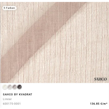
5 Farben
SAHCO BY KVADRAT
Linear
600175-0001
136.85 €/m*