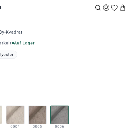
l
By-Kvadrat
arkeit
Auf Lager
lyester
0004
0005
0006