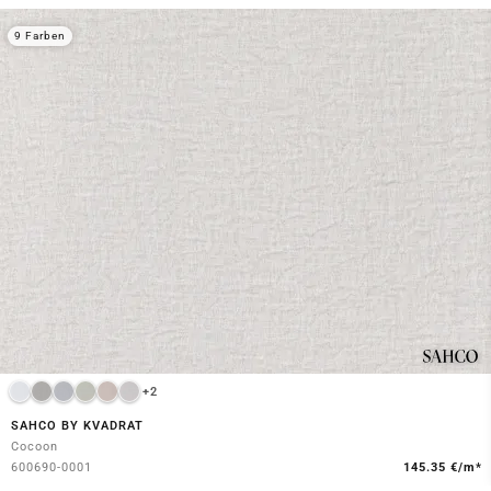
9 Farben
+2
SAHCO BY KVADRAT
Cocoon
600690-0001
145.35 €/m*