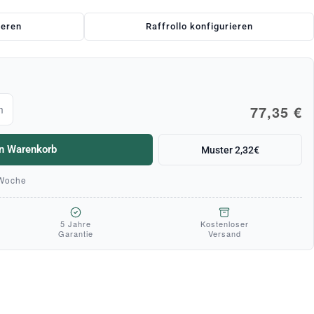
ieren
Raffrollo konfigurieren
77,35 €
m
en Warenkorb
Muster 2,32€
 Woche
5 Jahre
Kostenloser
Garantie
Versand