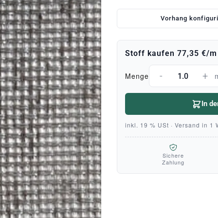
Vorhang konfigur
Stoff kaufen
77,35 €
/m
-
+
Menge
In d
inkl. 19 % USt · Versand in 1
Sichere
Zahlung