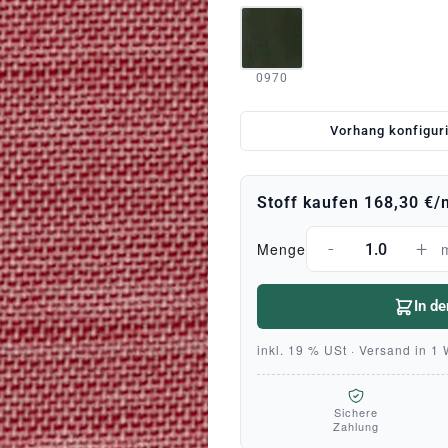
0970
Vorhang konfigur
Stoff kaufen
168,30 €
/
-
+
Menge
In d
inkl. 19 % USt · Versand in 1
Sichere
Zahlung