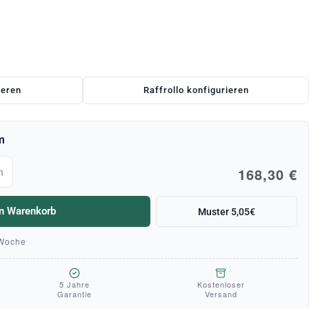
ieren
Raffrollo konfigurieren
m
168,30 €
m
en Warenkorb
Muster 5,05€
 Woche
5 Jahre
Kostenloser
Garantie
Versand