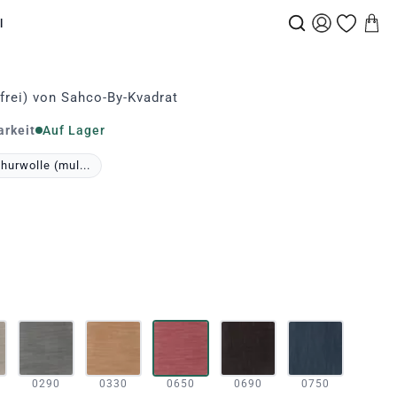
l
frei) von Sahco-By-Kvadrat
arkeit
Auf Lager
urwolle (mul...
0290
0330
0650
0690
0750