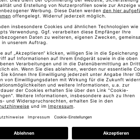
ansparenten Wollstoffs. Mit
uck, während feines Wollgarn
gen.
e getragene, maßgeschneiderte
te des garngefärbten Stoffs
, die entweder fasergefärbt
Burgunder, dunklem Efeu und
nem Wollweiß oder Schwarz
erblichenen Neutraltöne aus
arstellung der Stofffarben.
d abweichen. Für eine exakte