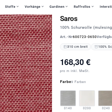
Haben Sie Fragen?
+49 30 235 903 858
Mo-Fr 9:30-15:30
Stoffe
Vorhänge
Gardinen
Raffrollos
Intersti
Saros
100% Schurwolle (mulesing
Art.-Nr
600723-0650
Verfügb
310 cm breit
100% Sch
168,30 €
pro m inkl. MwSt.
Farbe
9 Farben
0140
0200
0240