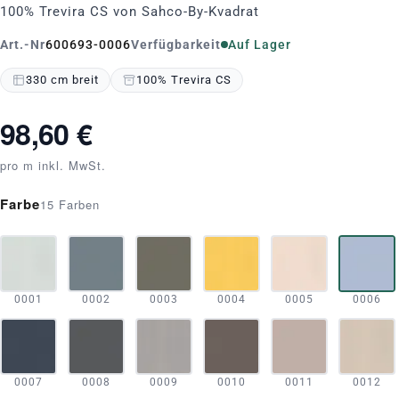
100% Trevira CS von Sahco-By-Kvadrat
Art.-Nr
600693-0006
Verfügbarkeit
Auf Lager
330 cm breit
100% Trevira CS
98,60 €
pro m inkl. MwSt.
Farbe
15 Farben
0001
0002
0003
0004
0005
0006
0007
0008
0009
0010
0011
0012