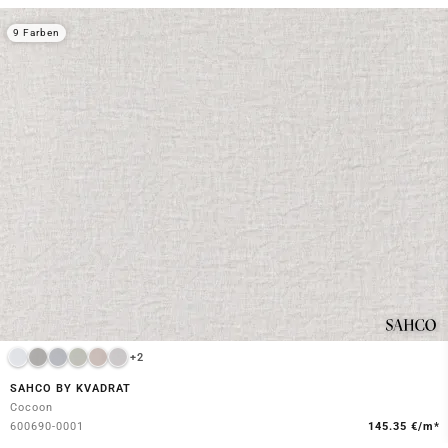
9 Farben
+2
SAHCO BY KVADRAT
Cocoon
600690-0001
145.35 €/m*