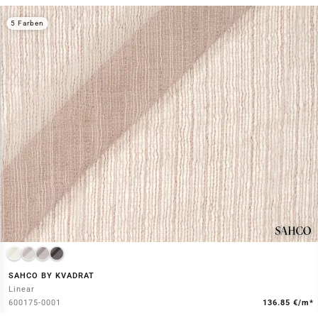
5 Farben
SAHCO BY KVADRAT
Linear
600175-0001
136.85 €/m*