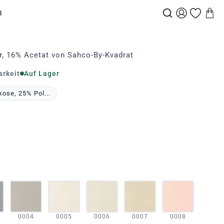
l
r, 16% Acetat von Sahco-By-Kvadrat
arkeit
Auf Lager
ose, 25% Pol...
0004
0005
0006
0007
0008