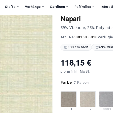
Haben Sie Fragen?
+49 30 235 903 858
Mo-Fr 9:30-15:30
Stoffe
Vorhänge
Gardinen
Raffrollos
Intersti
Napari
59% Viskose, 25% Polyeste
Art.-Nr
600150-0010
Verfügb
130 cm breit
59% Visk
118,15 €
pro m inkl. MwSt.
Farbe
17 Farben
0001
0002
0003