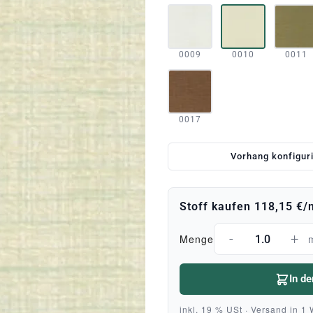
0009
0010
0011
0017
Vorhang konfigur
Stoff kaufen
118,15 €
/
-
+
Menge
In d
inkl. 19 % USt · Versand in 1