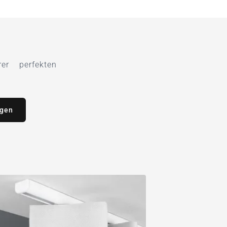
r perfekten
agen