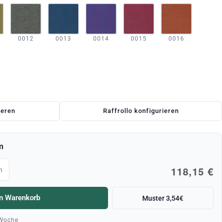
0012
0013
0014
0015
0016
ieren
Raffrollo konfigurieren
m
118,15 €
m
en Warenkorb
Muster 3,54€
 Woche