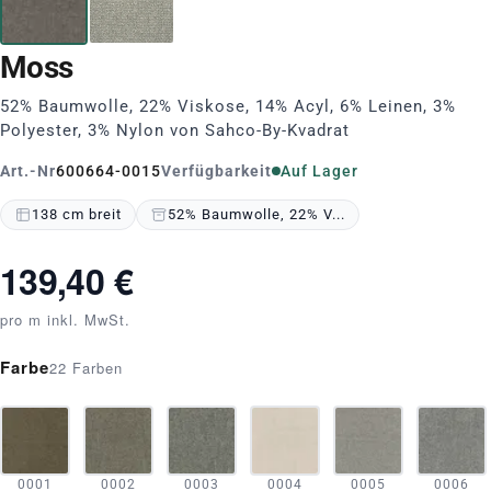
Moss
52% Baumwolle, 22% Viskose, 14% Acyl, 6% Leinen, 3%
Polyester, 3% Nylon von Sahco-By-Kvadrat
Art.-Nr
600664-0015
Verfügbarkeit
Auf Lager
138 cm breit
52% Baumwolle, 22% V...
139,40 €
pro m inkl. MwSt.
Farbe
22 Farben
0001
0002
0003
0004
0005
0006