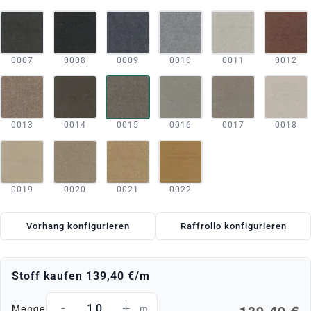
0007
0008
0009
0010
0011
0012
0013
0014
0015
0016
0017
0018
0019
0020
0021
0022
Vorhang konfigurieren
Raffrollo konfigurieren
Stoff kaufen
139,40 €
/m
-
+
139,40 €
Menge
m