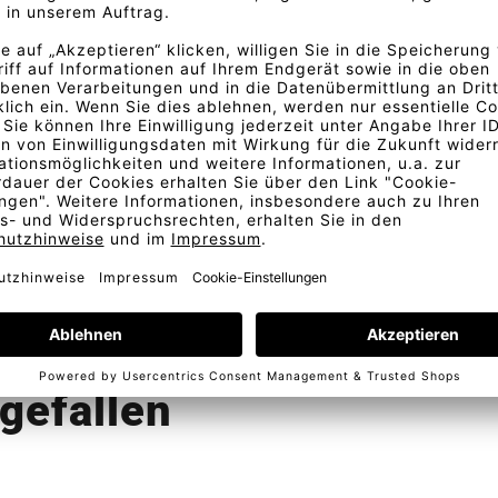
 variieren können, empfehlen
es Stoffes zu prüfen.
Bestellung
Kostenlose Lieferung
Telefonische Beratung
In D
gefallen