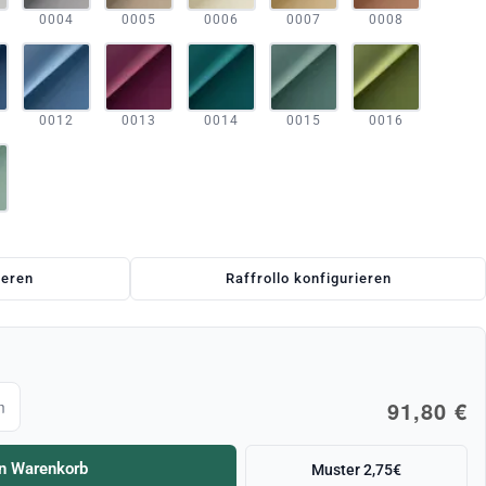
0004
0005
0006
0007
0008
0012
0013
0014
0015
0016
ieren
Raffrollo konfigurieren
91,80 €
m
en Warenkorb
Muster 2,75€