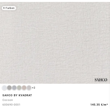
9 Farben
+2
SAHCO BY KVADRAT
Cocoon
600690-0001
145.35 €/m*