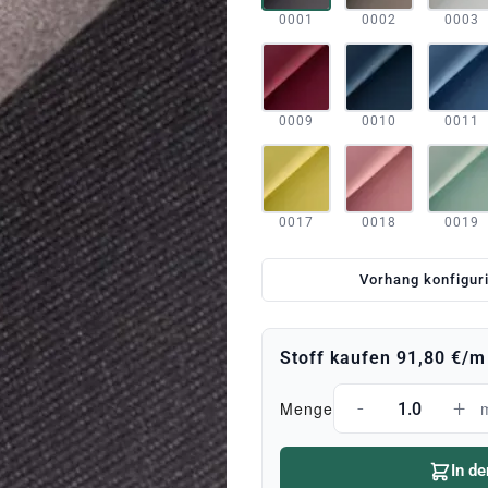
0001
0002
0003
0009
0010
0011
0017
0018
0019
Vorhang konfigur
Stoff kaufen
91,80 €
/m
-
+
Menge
In d