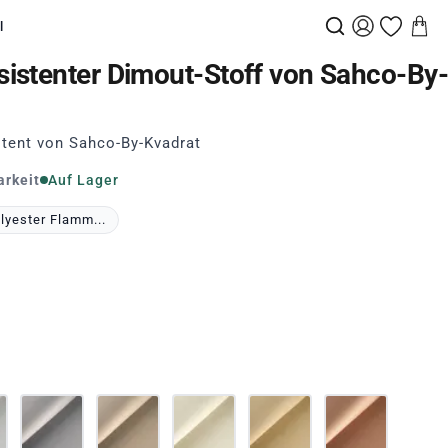
l
istenter Dimout-Stoff von Sahco-By
tent von Sahco-By-Kvadrat
arkeit
Auf Lager
lyester Flamm...