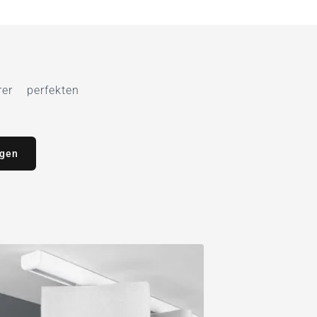
r perfekten
agen