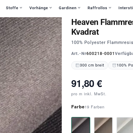
Haben Sie Fragen?
+49 30 235 903 858
Mo-Fr 9:30-15:30
Stoffe
Vorhänge
Gardinen
Raffrollos
Intersti
Heaven Flammres
Kvadrat
100% Polyester Flammresis
Art.-Nr
600218-0001
Verfügb
300 cm breit
100% Po
91,80 €
pro m inkl. MwSt.
Farbe
19 Farben