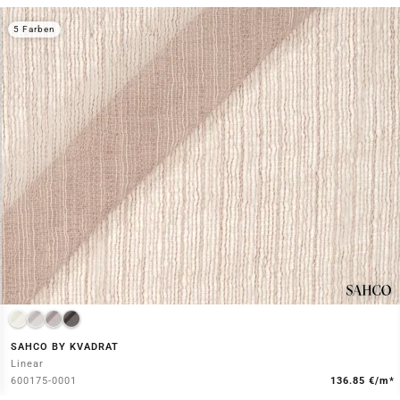
5 Farben
SAHCO BY KVADRAT
Linear
600175-0001
136.85 €/m*