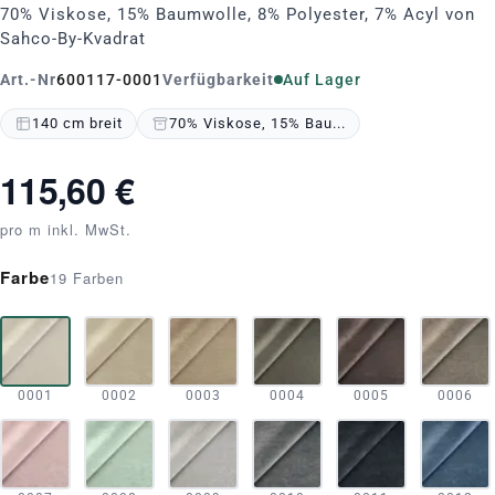
70% Viskose, 15% Baumwolle, 8% Polyester, 7% Acyl von
Sahco-By-Kvadrat
Art.-Nr
600117-0001
Verfügbarkeit
Auf Lager
140 cm breit
70% Viskose, 15% Bau...
115,60 €
pro m inkl. MwSt.
Farbe
19 Farben
0001
0002
0003
0004
0005
0006