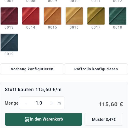
0007
0008
0009
0010
0011
0012
0013
0014
0015
0016
0017
0018
0019
Vorhang konfigurieren
Raffrollo konfigurieren
Stoff kaufen
115,60 €
/m
-
+
115,60 €
Menge
m
In den Warenkorb
Muster 3,47€