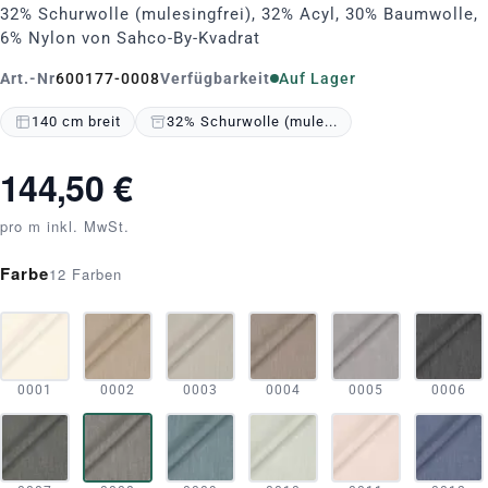
32% Schurwolle (mulesingfrei), 32% Acyl, 30% Baumwolle,
6% Nylon von Sahco-By-Kvadrat
Art.-Nr
600177-0008
Verfügbarkeit
Auf Lager
140 cm breit
32% Schurwolle (mule...
144,50 €
pro m inkl. MwSt.
Farbe
12 Farben
0001
0002
0003
0004
0005
0006