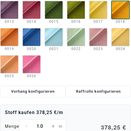
0013
0014
0015
0016
0017
0018
0019
0020
0021
0022
0023
0024
0025
0026
Vorhang konfigurieren
Raffrollo konfigurieren
Stoff kaufen
378,25 €
/m
-
+
378,25 €
Menge
m