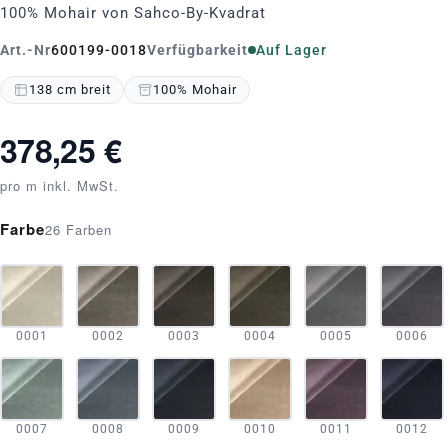
100% Mohair von Sahco-By-Kvadrat
Art.-Nr
600199-0018
Verfügbarkeit
Auf Lager
138 cm breit
100% Mohair
378,25 €
pro m inkl. MwSt.
Farbe
26 Farben
0001
0002
0003
0004
0005
0006
0007
0008
0009
0010
0011
0012