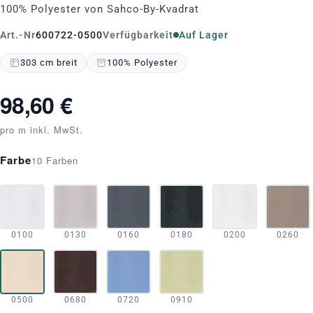
100% Polyester von Sahco-By-Kvadrat
Art.-Nr
600722-0500
Verfügbarkeit
Auf Lager
303 cm breit
100% Polyester
98,60 €
pro m inkl. MwSt.
Farbe
10 Farben
0100
0130
0160
0180
0200
0260
0500
0680
0720
0910