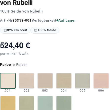
von Rubelli
100% Seide von Rubelli
Art.-Nr
30358-001
Verfügbarkeit
Auf Lager
325 cm breit
100% Seide
524,40 €
pro m inkl. MwSt.
Farbe
10 Farben
001
002
003
004
005
006