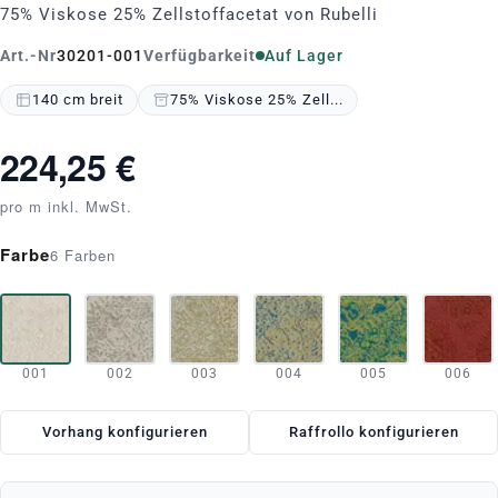
75% Viskose 25% Zellstoffacetat von Rubelli
Art.-Nr
30201-001
Verfügbarkeit
Auf Lager
140 cm breit
75% Viskose 25% Zell...
224,25 €
pro m inkl. MwSt.
Farbe
6 Farben
001
002
003
004
005
006
Vorhang konfigurieren
Raffrollo konfigurieren