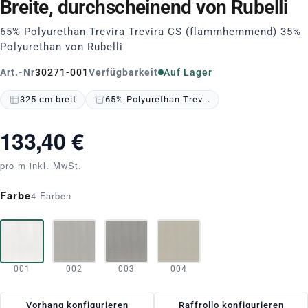
Breite, durchscheinend von Rubelli
65% Polyurethan Trevira Trevira CS (flammhemmend) 35%
Polyurethan von Rubelli
Art.-Nr
30271-001
Verfügbarkeit
Auf Lager
325 cm breit
65% Polyurethan Trev...
133,40 €
pro m inkl. MwSt.
Farbe
4 Farben
001
002
003
004
Vorhang konfigurieren
Raffrollo konfigurieren