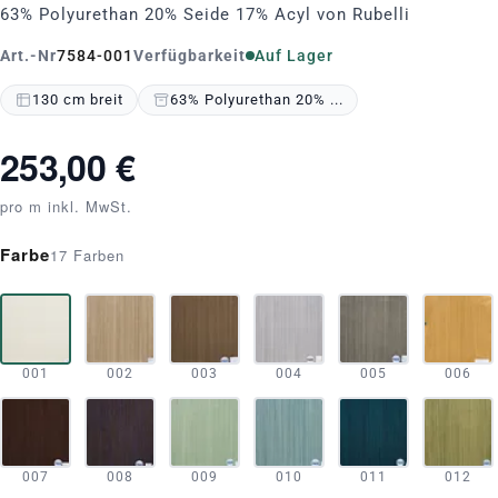
63% Polyurethan 20% Seide 17% Acyl von Rubelli
Art.-Nr
7584-001
Verfügbarkeit
Auf Lager
130 cm breit
63% Polyurethan 20% ...
253,00 €
pro m inkl. MwSt.
Farbe
17 Farben
001
002
003
004
005
006
007
008
009
010
011
012