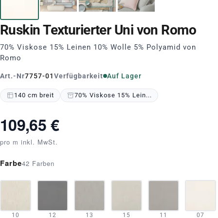
Ruskin Texturierter Uni von Romo
70% Viskose 15% Leinen 10% Wolle 5% Polyamid von
Romo
Art.-Nr
7757-01
Verfügbarkeit
Auf Lager
140 cm breit
70% Viskose 15% Lein...
109,65 €
pro m inkl. MwSt.
Farbe
42 Farben
10
12
13
15
11
07