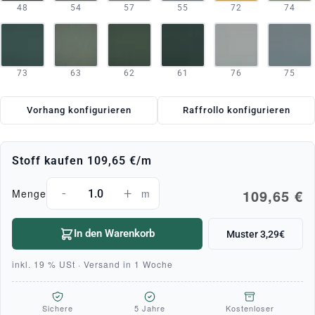
48
54
57
55
72
74
73
63
62
61
76
75
Vorhang konfigurieren
Raffrollo konfigurieren
Stoff kaufen
109,65 €
/m
-
+
109,65 €
Menge
m
In den Warenkorb
Muster 3,29€
inkl. 19 % USt · Versand in 1 Woche
Sichere
5 Jahre
Kostenloser